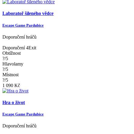
Laboratoř šíleného vědce
Escape Game Pardubice
Doporučení hráčů
Doporučení 4Exit
Obtížnost
?/5
Hlavolamy
?/5
Místnost
?/5
1 090 Kč
Hra o život
Escape Game Pardubice
Doporučení hráčů