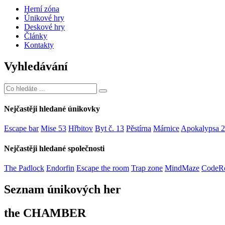
Herní zóna
Únikové hry
Deskové hry
Články
Kontakty
Vyhledávání
Nejčastěji hledané únikovky
Escape bar
Mise 53
Hřbitov
Byt č. 13
Pěstírna
Márnice
Apokalypsa 
Nejčastěji hledané společnosti
The Padlock
Endorfin
Escape the room
Trap zone
MindMaze
CodeR
Seznam únikových her
the CHAMBER