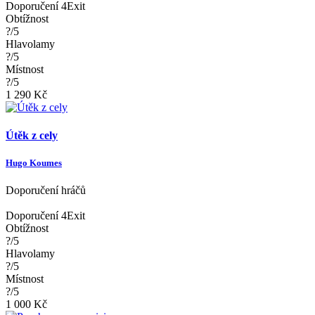
Doporučení 4Exit
Obtížnost
?/5
Hlavolamy
?/5
Místnost
?/5
1 290 Kč
Útěk z cely
Hugo Koumes
Doporučení hráčů
Doporučení 4Exit
Obtížnost
?/5
Hlavolamy
?/5
Místnost
?/5
1 000 Kč