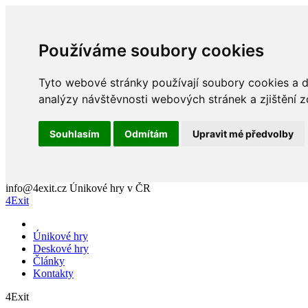
Používáme soubory cookies
Tyto webové stránky používají soubory cookies a da
analýzy návštěvnosti webových stránek a zjištění z
Souhlasím
Odmítám
Upravit mé předvolby
info@4exit.cz
Únikové hry v ČR
4Exit
Únikové hry
Deskové hry
Články
Kontakty
4Exit