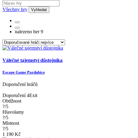
Všechny hry
Vyhledat
nalezeno her 9
Válečné tajemství důstojníka
Escape Game Pardubice
Doporučení hráčů
Doporučení 4Exit
Obtížnost
?/5
Hlavolamy
?/5
Místnost
?/5
1 190 Kč