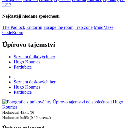
2213
Nejčastěji hledané společnosti
The Padlock
Endorfin
Escape the room
Trap zone
MindMaze
CodeRoom
Úpírovo tajemství
Seznam únikových her
Hugo Koumes
Pardubice
Seznam deskových her
Hugo Koumes
Pardubice
Hodnocení 4Exit (0)
Hodnocení hráčů (0 / 0 recenzí)