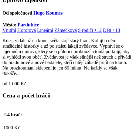
Úpírovo tajemství
Od společnosti
Hugo Koumes
Město:
Pardubice
Vnitřní
Hororová
Lineární
Zámečková
S rodiči +12
Děti +18
Kdesi v dáli až na konci světa stojí starý hrad. Kolují o něm
strašidelné historky a už po staletí lákají zvědavce. Vypráví se o
tajemném upírovi, který se o půlnoci probouzí a toulá po kraji, aby
si vyhlédl svou oběť. Zvědavost je však silnější než strach a přivádí
do hradu nové a nové badatele, kteří chtějí záhadě přijít na kloub.
Na prozkoumání sklepení je jen 60 minut. Ne každý se však
dokáže...
od 1 000 Kč
Cena a počet hráčů
2-4 hráči
1000 Kč