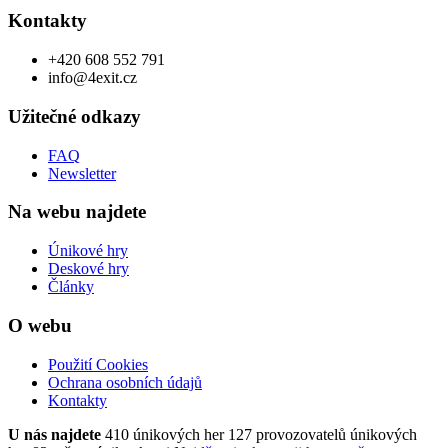
Kontakty
+420 608 552 791
info@4exit.cz
Užitečné odkazy
FAQ
Newsletter
Na webu najdete
Únikové hry
Deskové hry
Články
O webu
Použití Cookies
Ochrana osobních údajů
Kontakty
U nás najdete
410 únikových her
127 provozovatelů únikových