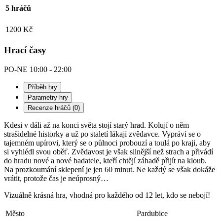
5 hráčů
1200 Kč
Hrací časy
PO-NE
10:00
-
22:00
Příběh hry
Parametry hry
Recenze hráčů (0)
Kdesi v dáli až na konci světa stojí starý hrad. Kolují o něm
strašidelné historky a už po staletí lákají zvědavce. Vypráví se o
tajemném upírovi, který se o půlnoci probouzí a toulá po kraji, aby
si vyhlédl svou oběť. Zvědavost je však silnější než strach a přivádí
do hradu nové a nové badatele, kteří chtějí záhadě přijít na kloub.
Na prozkoumání sklepení je jen 60 minut. Ne každý se však dokáže
vrátit, protože čas je neúprosný…
Vizuálně krásná hra, vhodná pro každého od 12 let, kdo se nebojí!
Město
Pardubice