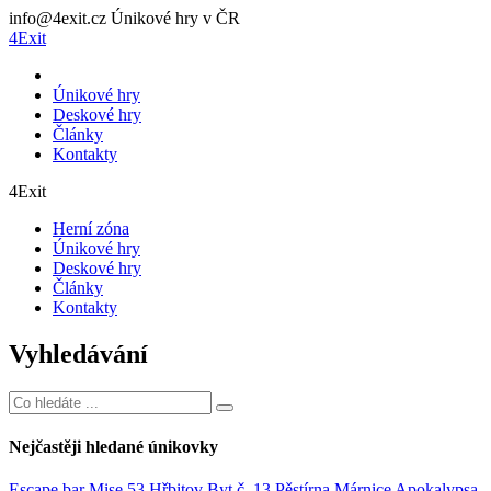
info@4exit.cz
Únikové hry v ČR
4Exit
Únikové hry
Deskové hry
Články
Kontakty
4Exit
Herní zóna
Únikové hry
Deskové hry
Články
Kontakty
Vyhledávání
Nejčastěji hledané únikovky
Escape bar
Mise 53
Hřbitov
Byt č. 13
Pěstírna
Márnice
Apokalypsa