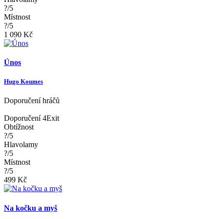
?/5
Místnost
?/5
1 090 Kč
Únos
Hugo Koumes
Doporučení hráčů
Doporučení 4Exit
Obtížnost
?/5
Hlavolamy
?/5
Místnost
?/5
499 Kč
Na kočku a myš