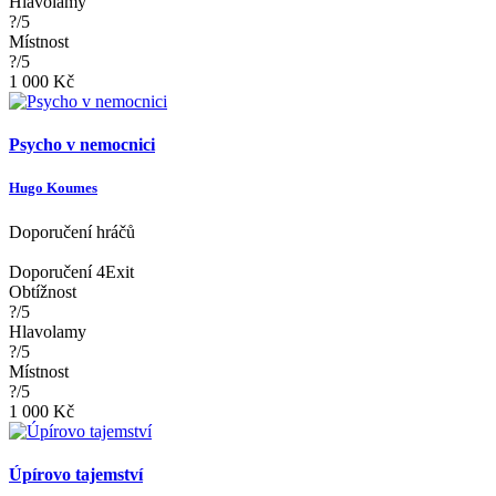
Hlavolamy
?/5
Místnost
?/5
1 000 Kč
Psycho v nemocnici
Hugo Koumes
Doporučení hráčů
Doporučení 4Exit
Obtížnost
?/5
Hlavolamy
?/5
Místnost
?/5
1 000 Kč
Úpírovo tajemství