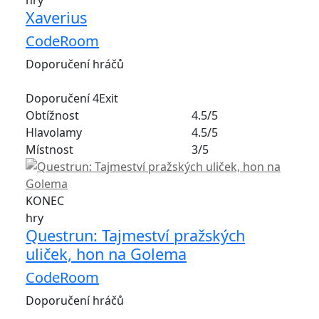
hry
Xaverius
CodeRoom
Doporučení hráčů
Doporučení 4Exit
Obtížnost
4.5/5
Hlavolamy
4.5/5
Místnost
3/5
KONEC
hry
Questrun: Tajmeství pražských
uliček, hon na Golema
CodeRoom
Doporučení hráčů