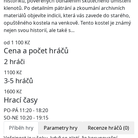
historiků, pověřených odhalením skutečného umístění
klenotů. Po detailním pátrání a zkoumání archivních
materiálů objevíte indicii, která vás zavede do starého,
opuštěného kostela na venkově. Tento kostel je známý
nejen svou historií, ale také s...
od 1 100 Kč
Cena a počet hráčů
2 hráči
1100 Kč
3-5 hráčů
1600 Kč
Hrací časy
PO-PÁ
11:20
-
18:20
SO-NE
10:20
-
19:15
Příběh hry
Parametry hry
Recenze hráčů (0)