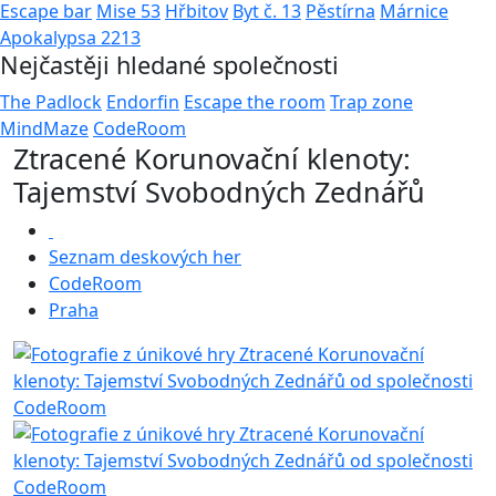
Escape bar
Mise 53
Hřbitov
Byt č. 13
Pěstírna
Márnice
Apokalypsa 2213
Nejčastěji hledané společnosti
The Padlock
Endorfin
Escape the room
Trap zone
MindMaze
CodeRoom
Ztracené Korunovační klenoty:
Tajemství Svobodných Zednářů
Seznam deskových her
CodeRoom
Praha