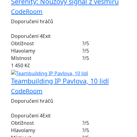
Serenity: Nouzový signál z vesmíru
CodeRoom
Doporučení hráčů
Doporučení 4Exit
Obtížnost
?/5
Hlavolamy
?/5
Místnost
?/5
1 450 Kč
Teambuilding IP Pavlova, 10 lidí
CodeRoom
Doporučení hráčů
Doporučení 4Exit
Obtížnost
?/5
Hlavolamy
?/5