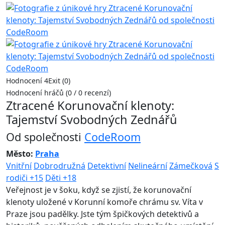
Hodnocení 4Exit (0)
Hodnocení hráčů (0 / 0 recenzí)
Ztracené Korunovační klenoty:
Tajemství Svobodných Zednářů
Od společnosti
CodeRoom
Město:
Praha
Vnitřní
Dobrodružná
Detektivní
Nelineární
Zámečková
S
rodiči +15
Děti +18
Veřejnost je v šoku, když se zjistí, že korunovační
klenoty uložené v Korunní komoře chrámu sv. Víta v
Praze jsou padělky. Jste tým špičkových detektivů a