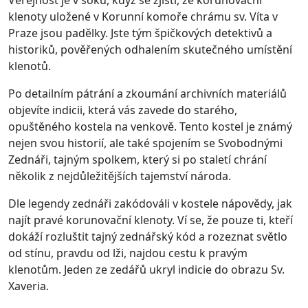
Veřejnost je v šoku, když se zjistí, že korunovační
klenoty uložené v Korunní komoře chrámu sv. Víta v
Praze jsou padělky. Jste tým špičkových detektivů a
historiků, pověřených odhalením skutečného umístění
klenotů.
Po detailním pátrání a zkoumání archivních materiálů
objevíte indicii, která vás zavede do starého,
opuštěného kostela na venkově. Tento kostel je známý
nejen svou historií, ale také spojením se Svobodnými
Zednáři, tajným spolkem, který si po staletí chrání
několik z nejdůležitějších tajemství národa.
Dle legendy zednáři zakódováli v kostele nápovědy, jak
najít pravé korunovační klenoty. Ví se, že pouze ti, kteří
dokáží rozluštit tajný zednářský kód a rozeznat světlo
od stínu, pravdu od lži, najdou cestu k pravým
klenotům. Jeden ze zedářů ukryl indicie do obrazu Sv.
Xaveria.