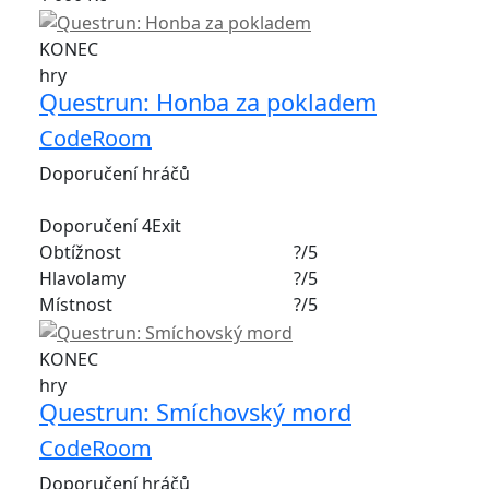
KONEC
hry
Questrun: Honba za pokladem
CodeRoom
Doporučení hráčů
Doporučení 4Exit
Obtížnost
?/5
Hlavolamy
?/5
Místnost
?/5
KONEC
hry
Questrun: Smíchovský mord
CodeRoom
Doporučení hráčů