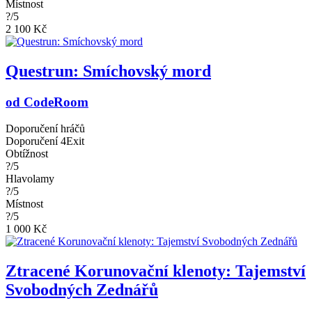
Místnost
?/5
2 100 Kč
Questrun: Smíchovský mord
od CodeRoom
Doporučení hráčů
Doporučení 4Exit
Obtížnost
?/5
Hlavolamy
?/5
Místnost
?/5
1 000 Kč
Ztracené Korunovační klenoty: Tajemství
Svobodných Zednářů