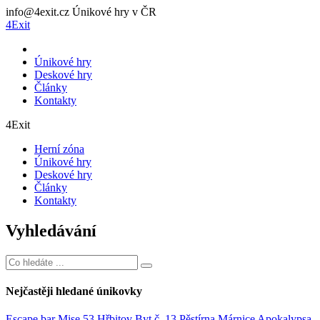
info@4exit.cz
Únikové hry v ČR
4Exit
Únikové hry
Deskové hry
Články
Kontakty
4Exit
Herní zóna
Únikové hry
Deskové hry
Články
Kontakty
Vyhledávání
Nejčastěji hledané únikovky
Escape bar
Mise 53
Hřbitov
Byt č. 13
Pěstírna
Márnice
Apokalypsa