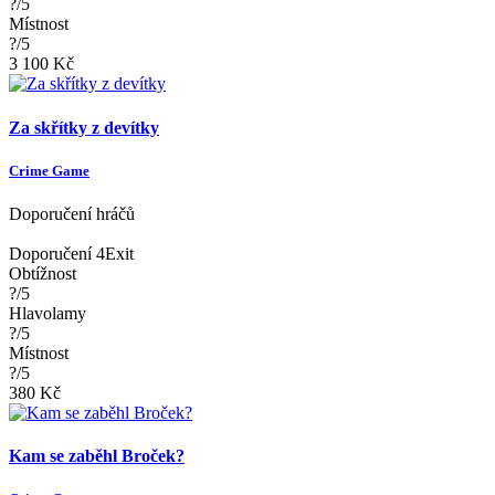
?/5
Místnost
?/5
3 100 Kč
Za skřítky z devítky
Crime Game
Doporučení hráčů
Doporučení 4Exit
Obtížnost
?/5
Hlavolamy
?/5
Místnost
?/5
380 Kč
Kam se zaběhl Broček?