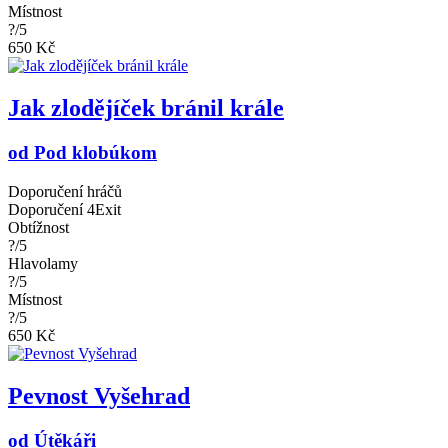
Místnost
?/5
650 Kč
Jak zlodějíček bránil krále
od Pod klobúkom
Doporučení hráčů
Doporučení 4Exit
Obtížnost
?/5
Hlavolamy
?/5
Místnost
?/5
650 Kč
Pevnost Vyšehrad
od Útěkáři