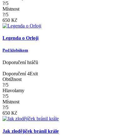
?/5
Místnost
?/5
650 Kč
Legenda o Orloji
Pod klobúkom
Doporučení hráčů
Doporučení 4Exit
Obtížnost
?/5
Hlavolamy
?/5
Místnost
?/5
650 Kč
Jak zlodějíček bránil krále