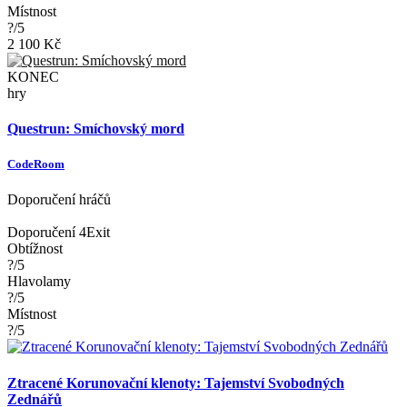
Místnost
?/5
2 100 Kč
KONEC
hry
Questrun: Smíchovský mord
CodeRoom
Doporučení hráčů
Doporučení 4Exit
Obtížnost
?/5
Hlavolamy
?/5
Místnost
?/5
Ztracené Korunovační klenoty: Tajemství Svobodných
Zednářů