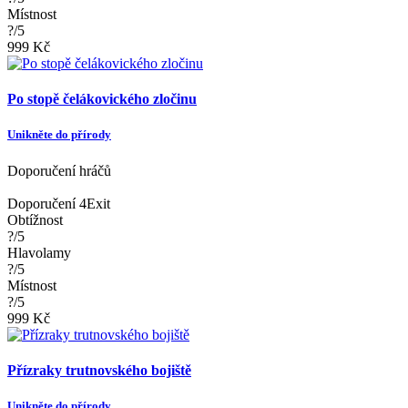
Místnost
?/5
999 Kč
Po stopě čelákovického zločinu
Unikněte do přírody
Doporučení hráčů
Doporučení 4Exit
Obtížnost
?/5
Hlavolamy
?/5
Místnost
?/5
999 Kč
Přízraky trutnovského bojiště
Unikněte do přírody