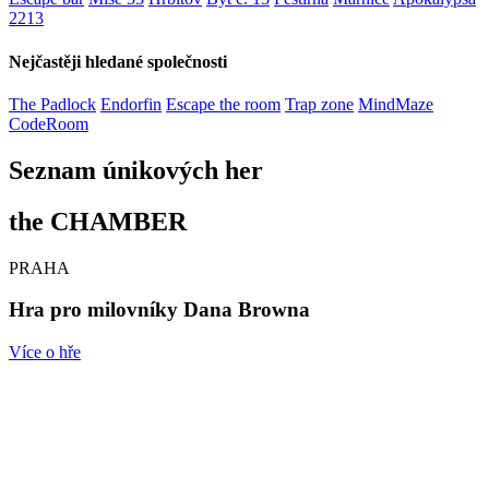
2213
Nejčastěji hledané společnosti
The Padlock
Endorfin
Escape the room
Trap zone
MindMaze
CodeRoom
Seznam únikových her
the CHAMBER
PRAHA
Hra pro milovníky Dana Browna
Více o hře