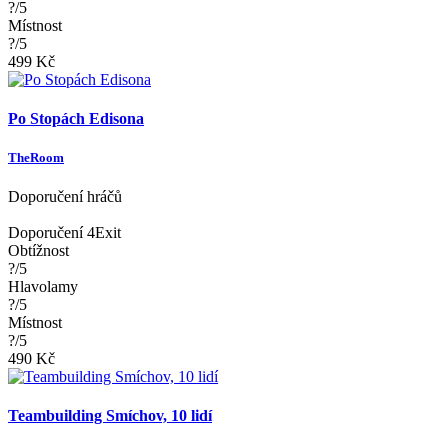
?/5
Místnost
?/5
499 Kč
Po Stopách Edisona
TheRoom
Doporučení hráčů
Doporučení 4Exit
Obtížnost
?/5
Hlavolamy
?/5
Místnost
?/5
490 Kč
Teambuilding Smíchov, 10 lidí