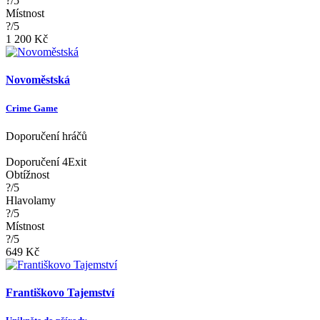
?/5
Místnost
?/5
1 200 Kč
Novoměstská
Crime Game
Doporučení hráčů
Doporučení 4Exit
Obtížnost
?/5
Hlavolamy
?/5
Místnost
?/5
649 Kč
Františkovo Tajemství