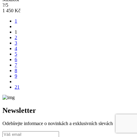
?/5
1 450 Kč
1
1
2
3
4
5
6
7
8
9
21
Newsletter
Odebírejte informace o novinkách a exklusivních slevách