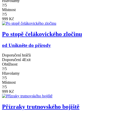
Hlavolamy
?/5
Místnost
?/5
999 Kč
Po stopě čelákovického zločinu
od Unikněte do přírody
Doporučení hráčů
Doporučení 4Exit
Obtížnost
?/5
Hlavolamy
?/5
Místnost
?/5
999 Kč
Přízraky trutnovského bojiště