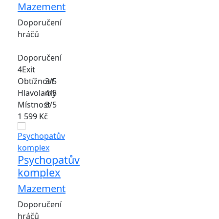
Mazement
Doporučení
hráčů
Doporučení
4Exit
Obtížnost
3/5
Hlavolamy
4/5
Místnost
3/5
1 599 Kč
Psychopatův
komplex
Mazement
Doporučení
hráčů