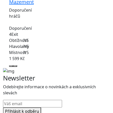
Mazement
Doporučení
hráčů
Doporučení
4Exit
Obtížnost
?/5
Hlavolamy
?/5
Místnost
?/5
1 599 Kč
Newsletter
Odebírejte informace o novinkách a exklusivních
slevách
Přihlásit k odběru