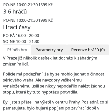
PO-NE 10:00-21:30
1599 Kč
3-6 hráčů
PO-NE 10:00-21:30
1999 Kč
Hrací časy
PO-PÁ
16:00
-
20:00
SO-NE
10:00
-
21:30
Příběh hry
Parametry hry
Recenze hráčů (0)
V Praze již několik desítek let dochází k záhadným
zmizením lidí.
Policie má podezření, že by se mohlo jednat o činnost
sériového vraha. Ale navzdory veškerému
vynaloženému úsilí se nikdy nepodařilo nalézt žádnou
stopu, která by tuto hypotézu potvrdila.
Byli jste s přáteli na výletě v centru Prahy. Poslední, co si
pamatujete, bylo bujaré popíjení po zavírací době v