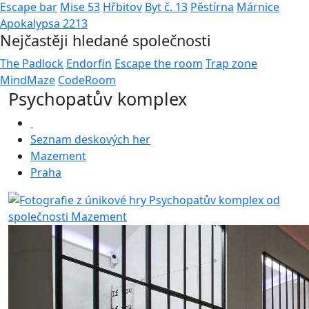
Escape bar
Mise 53
Hřbitov
Byt č. 13
Pěstírna
Márnice
Apokalypsa 2213
Nejčastěji hledané společnosti
The Padlock
Endorfin
Escape the room
Trap zone
MindMaze
CodeRoom
Psychopatův komplex
Seznam deskových her
Mazement
Praha