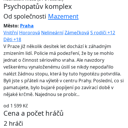
Psychopatův komplex
Od společnosti
Mazement
Město:
Praha
Vnitřní
Hororová
Nelineární
Zámečková
S rodiči +12
Děti +18
V Praze již několik desítek let dochází k záhadným
zmizením lidí. Policie má podezření, že by se mohlo
jednat o činnost sériového vraha. Ale navzdory
veškerému vynaloženému úsilí se nikdy nepodařilo
nalézt žádnou stopu, která by tuto hypotézu potvrdila.
Byli jste s přáteli na výletě v centru Prahy. Poslední, co si
pamatujete, bylo bujaré popíjení po zavírací době v
nějaké krčmě. Najednou se probír...
od 1 599 Kč
Cena a počet hráčů
2 hráči