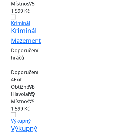
Místnost
?/5
1 599 Kč
Kriminál
Mazement
Doporučení
hráčů
Doporučení
4Exit
Obtížnost
?/5
Hlavolamy
?/5
Místnost
?/5
1 599 Kč
Výkupný