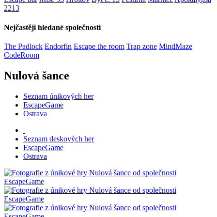
2213
Nejčastěji hledané společnosti
The Padlock
Endorfin
Escape the room
Trap zone
MindMaze
CodeRoom
Nulová šance
Seznam únikových her
EscapeGame
Ostrava
Seznam deskových her
EscapeGame
Ostrava