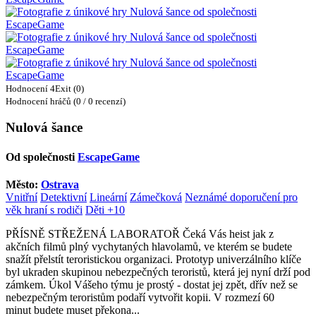
Hodnocení 4Exit (0)
Hodnocení hráčů (0 / 0 recenzí)
Nulová šance
Od společnosti
EscapeGame
Město:
Ostrava
Vnitřní
Detektivní
Lineární
Zámečková
Neznámé doporučení pro
věk hraní s rodiči
Děti +10
PŘÍSNĚ STŘEŽENÁ LABORATOŘ Čeká Vás heist jak z
akčních filmů plný vychytaných hlavolamů, ve kterém se budete
snažít přelstít teroristickou organizaci. Prototyp univerzálního klíče
byl ukraden skupinou nebezpečných teroristů, která jej nyní drží pod
zámkem. Úkol Vášeho týmu je prostý - dostat jej zpět, dřív než se
nebezpečným teroristům podaří vytvořit kopii. V rozmezí 60
minut budete muset překona...