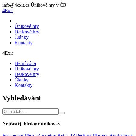
info@4exit.cz
Únikové hry v ČR
4Exit
Únikové hry
Deskové hry
Články
Kontakty
4Exit
Herní zóna
Únikové hry
Deskové hry
Články
Kontakty
Vyhledávání
Nejčastěji hledané únikovky
Escape bar
Mise 53
Hřbitov
Byt č. 13
Pěstírna
Márnice
Apokalypsa