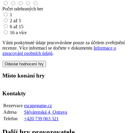
Počet odehraných her
1
2 až 5
6 až 15
16 a více
Vámi poskytnuté údaje pracováváme pouze za účelem zveřejnění
recenze. Více informací se dočtete v dokumentu
Informace o
zpracování osobních údajů
.
Odeslat hodnocení hry
Místo konání hry
Kontakty
Rezervace
escapegame.cz
Adresa
Slévárenská 4, Ostrava
Telefon
+420 739 063 321
Další hry provozovatele