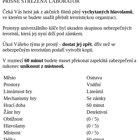
PŘÍSNĚ STŘEŽENÁ LABORATOŘ
Čeká Vás heist jak z akčních filmů plný
vychytaných hlavolamů
,
ve kterém se budete snažít přelstít teroristickou organizaci.
Prototyp univerzálního klíče byl ukraden skupinou nebezpečných
teroristů, která jej nyní drží pod zámkem.
Úkol Vášeho týmu je prostý -
dostat jej zpět
, dřív než se
nebezpečným teroristům podaří vytvořit kopii.
V rozmezí
60 minut
budete muset překonat zapeklitá zabezpečení a
nakonec
uniknout z místnosti.
Město
Ostrava
Prostory
Vnitřní
Lineárnost hry
Lineární
Mechanismy hry
Se zámky
Hrací doba
60 minut
Žánr hry
Detektivní
Obtížnost
(0 / 5)
Hlavolamy
(0 / 5)
Místnost
(0 / 5)
Délka
60 minut