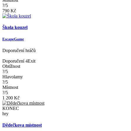
Místnost
?/5
790 Kč
Škola kouzel
EscapeGame
Doporučení hráčů
Doporučení 4Exit
Obtížnost
?/5
Hlavolamy
?/5
Místnost
?/5
1 200 Kč
KONEC
hry
Dědečkova místnost