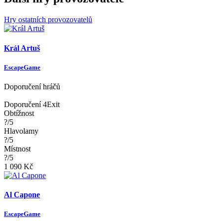
Hry ostatních provozovatelů
Král Artuš
EscapeGame
Doporučení hráčů
Doporučení 4Exit
Obtížnost
?/5
Hlavolamy
?/5
Místnost
?/5
1 090 Kč
Al Capone
EscapeGame