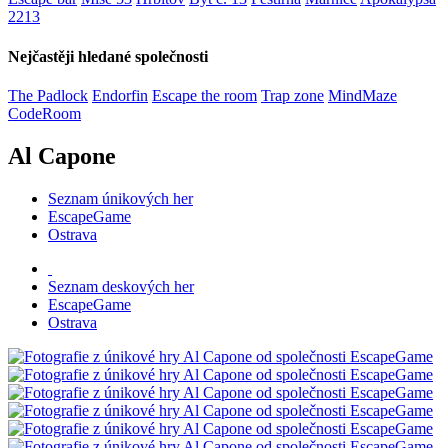
2213
Nejčastěji hledané společnosti
The Padlock
Endorfin
Escape the room
Trap zone
MindMaze
CodeRoom
Al Capone
Seznam únikových her
EscapeGame
Ostrava
Seznam deskových her
EscapeGame
Ostrava