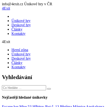
info@4exit.cz
Únikové hry v ČR
4Exit
Únikové hry
Deskové hry
Články
Kontakty
4Exit
Herní zóna
Únikové hry
Deskové hry
Články
Kontakty
Vyhledávání
Nejčastěji hledané únikovky
Escape bar
Mise 53
Hřbitov
Byt č. 13
Pěstírna
Márnice
Apokalypsa