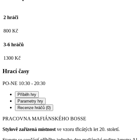
2 hráči
800 Kč
3-6 hráčů
1300 Kč
Hrací časy
PO-NE
10:30
-
20:30
Příběh hry
Parametry hry
Recenze hráčů (0)
PRACOVNA MAFIÁNSKÉHO BOSSE
Stylově zařízená místnost
ve vzoru třicátých let 20. století.
Stanete se součástí příběhu jednoho dne mafiánské rodiny kmotra Al