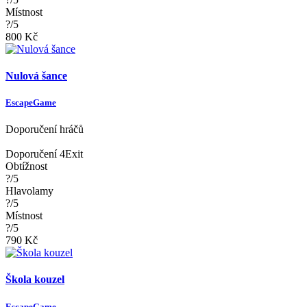
Místnost
?/5
800 Kč
Nulová šance
EscapeGame
Doporučení hráčů
Doporučení 4Exit
Obtížnost
?/5
Hlavolamy
?/5
Místnost
?/5
790 Kč
Škola kouzel
EscapeGame