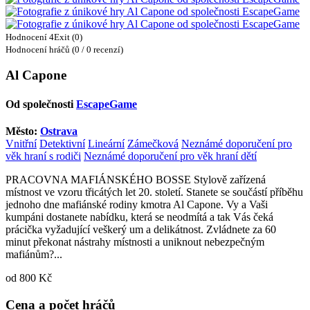
Hodnocení 4Exit (0)
Hodnocení hráčů (0 / 0 recenzí)
Al Capone
Od společnosti
EscapeGame
Město:
Ostrava
Vnitřní
Detektivní
Lineární
Zámečková
Neznámé doporučení pro
věk hraní s rodiči
Neznámé doporučení pro věk hraní dětí
PRACOVNA MAFIÁNSKÉHO BOSSE Stylově zařízená
místnost ve vzoru třicátých let 20. století. Stanete se součástí příběhu
jednoho dne mafiánské rodiny kmotra Al Capone. Vy a Vaši
kumpáni dostanete nabídku, která se neodmítá a tak Vás čeká
prácička vyžadující veškerý um a delikátnost. Zvládnete za 60
minut překonat nástrahy místnosti a uniknout nebezpečným
mafiánům?...
od 800 Kč
Cena a počet hráčů