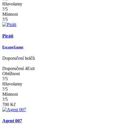
Hlavolamy
?/5
Místnost
?/5
Piráti
EscapeGame
Doporučení hráčů
Doporučení 4Exit
Obtížnost
?/5
Hlavolamy
?/5
Místnost
?/5
700 Kč
Agent 007