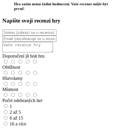
Hra zatím nemá žádné hodnocení. Vaše recenze může být
první!
Napište svoji recenzi hry
Doporučení jít hrát hru
Obtížnost
Hlavolamy
Místnost
Počet odehraných her
1
2 až 5
6 až 15
16 a více