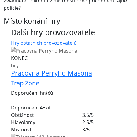
Zvládnete uniknout z místnosti před příchodem tajné
policie?
Místo konání hry
Další hry provozovatele
Hry ostatních provozovatelů
KONEC
hry
Pracovna Perryho Masona
Trap Zone
Doporučení hráčů
Doporučení 4Exit
Obtížnost
3.5/5
Hlavolamy
2.5/5
Místnost
3/5