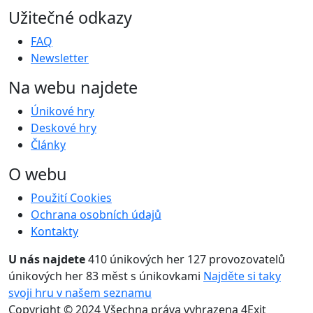
Užitečné odkazy
FAQ
Newsletter
Na webu najdete
Únikové hry
Deskové hry
Články
O webu
Použití Cookies
Ochrana osobních údajů
Kontakty
U nás najdete
410 únikových her
127 provozovatelů
únikových her
83 měst s únikovkami
Najděte si taky
svoji hru v našem seznamu
Copyright © 2024 Všechna práva vyhrazena 4Exit