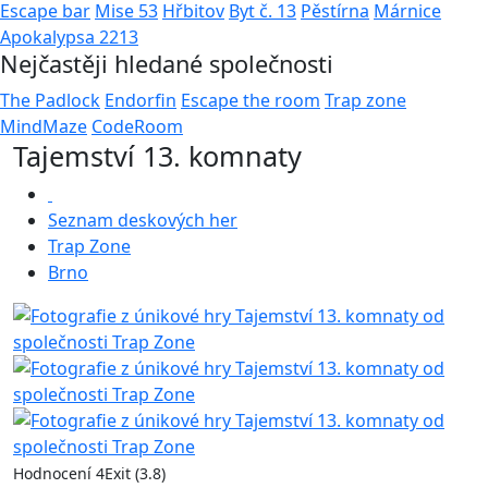
Escape bar
Mise 53
Hřbitov
Byt č. 13
Pěstírna
Márnice
Apokalypsa 2213
Nejčastěji hledané společnosti
The Padlock
Endorfin
Escape the room
Trap zone
MindMaze
CodeRoom
Tajemství 13. komnaty
Seznam deskových her
Trap Zone
Brno
Hodnocení 4Exit (3.8)