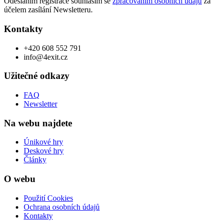
Odesláním registrace souhlasím se
zpracováním osobních údajů
za
účelem zasílání Newsletteru.
Kontakty
+420 608 552 791
info@4exit.cz
Užitečné odkazy
FAQ
Newsletter
Na webu najdete
Únikové hry
Deskové hry
Články
O webu
Použití Cookies
Ochrana osobních údajů
Kontakty