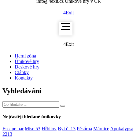
info@4exit.cz
Únikové hry v ČR
4Exit
4Exit
Herní zóna
Únikové hry
Deskové hry
Články
Kontakty
Vyhledávání
Nejčastěji hledané únikovky
Escape bar
Mise 53
Hřbitov
Byt č. 13
Pěstírna
Márnice
Apokalypsa
2213