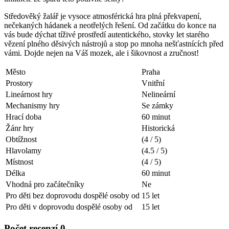
Středověký žalář je vysoce atmosférická hra plná překvapení,
nečekaných hádanek a neotřelých řešení. Od začátku do konce na
vás bude dýchat tíživé prostředí autentického, stovky let starého
vězení plného děsivých nástrojů a stop po mnoha nešťastnících před
vámi. Dojde nejen na Váš mozek, ale i šikovnost a zručnost!
Město
Praha
Prostory
Vnitřní
Lineárnost hry
Nelineární
Mechanismy hry
Se zámky
Hrací doba
60 minut
Žánr hry
Historická
Obtížnost
(4 / 5)
Hlavolamy
(4.5 / 5)
Místnost
(4 / 5)
Délka
60 minut
Vhodná pro začátečníky
Ne
Pro děti bez doprovodu dospělé osoby od
15 let
Pro děti v doprovodu dospělé osoby od
15 let
Počet recenzí 0