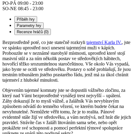
PO-PÁ
09:00
-
23:00
SO-NE
08:45
-
23:00
Příběh hry
Parametry hry
Recenze hráčů (0)
Bezprostředně poté, co jste statečně rozkryli
tajemství Karla IV.
, jste
ve spánku uprostřed noci uneseni tajemnými muži v kápích.
Probouzíte se v neznámé starobylé místnosti, uprostřed které stojí
masivní stůl a za ním několik postav ve středověkých hábitech,
hovořící těžko srozumitelnou staročeštinou. Vše okolo Vás vypadá,
jako byste se ocitli ve středověku. Postavy o sobě prohlašují, že jsou
trestním tribunálem jistého prastarého řádu, jenž má za úkol chránit
tajemství z hluboké minulosti.
Objevením tajemné komnaty jste se dopustili vážného zločinu, za
který nad Vámi bezprostředně vynášejí trest nejvyšší – upálení.
Záhy dokazují že to myslí vážně, a žalářník Vás nevybíravým
způsobem odvádí do temného vězení, ve kterém budete čekat na
nevyhnutelné. Nemůžete věřit tomu, že je to realita. Pánové
evidentně stále žijí ve středověku, a vám nezbývá, než hrát dle jejich
pravidel. Strávíte čas v žaláři litováním sama sebe, nebo opět
prokážete své schopnosti a pomocí perfektní týmové spolupráce
uniknete ze spárů této podivné sekty?