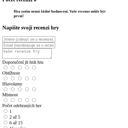
Hra zatím nemá žádné hodnocení. Vaše recenze může být
první!
Napište svoji recenzi hry
Doporučení jít hrát hru
Obtížnost
Hlavolamy
Místnost
Počet odehraných her
1
2 až 5
6 až 15