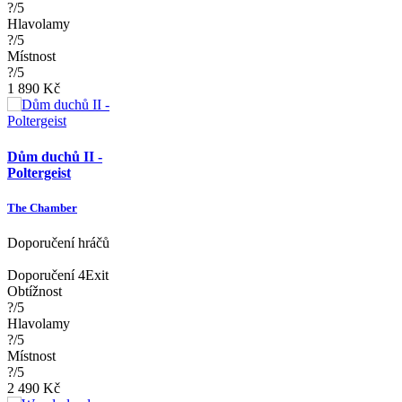
?/5
Hlavolamy
?/5
Místnost
?/5
1 890 Kč
Dům duchů II -
Poltergeist
The Chamber
Doporučení hráčů
Doporučení 4Exit
Obtížnost
?/5
Hlavolamy
?/5
Místnost
?/5
2 490 Kč