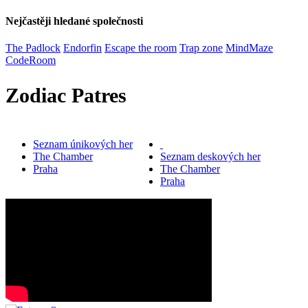
Nejčastěji hledané společnosti
The Padlock
Endorfin
Escape the room
Trap zone
MindMaze
CodeRoom
Zodiac Patres
Seznam únikových her
The Chamber
Seznam deskových her
Praha
The Chamber
Praha