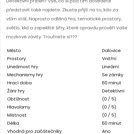
Detektivní příběh? Vše, co si pod tím dovedete
představit také najdete. Zkuste přijít na to, kdo za
vším stál…Naprosto odlišná hra, tematické prostory,
světlo, klid a zapeklité šifry, které opravdu prověří Vaše
mozkové závity. Troufnete si???
Město
Dalovice
Prostory
Vnitřní
Lineárnost hry
Lineární
Mechanismy hry
Se zámky
Hrací doba
60 minut
Žánr hry
Detektivní
Obtížnost
(0 / 5)
Hlavolamy
(0 / 5)
Místnost
(0 / 5)
Délka
60 minut
Vhodná pro začátečníky
Ano