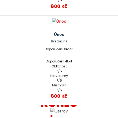
?/5
800 Kč
Únos
Hra začíná
Doporučení hráčů
Doporučení 4Exit
Obtížnost
?/5
Hlavolamy
?/5
Místnost
?/5
800 Kč
KONEC