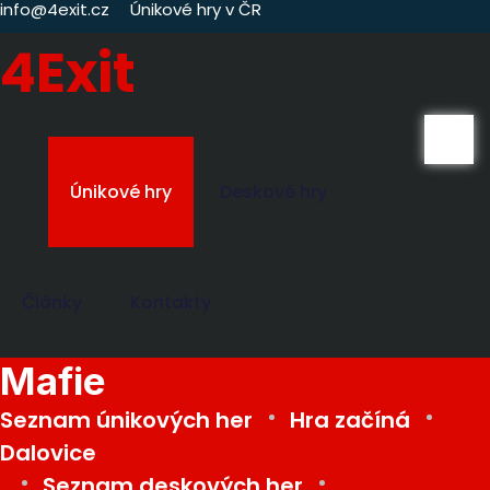
info@4exit.cz
Únikové hry v ČR
4Exit
Únikové hry
Deskové hry
Články
Kontakty
Mafie
Seznam únikových her
Hra začíná
Dalovice
Seznam deskových her