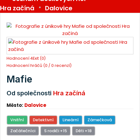
Hra začíná
Dalovice
Hodnocení 4Exit (0)
Hodnocení hráčů (0 / 0 recenzí)
Mafie
Od společnosti
Hra začíná
Město:
Dalovice
Vnitřní
Detektivní
Lineární
Zámečková
Začátečníci
S rodiči +15
Děti +18