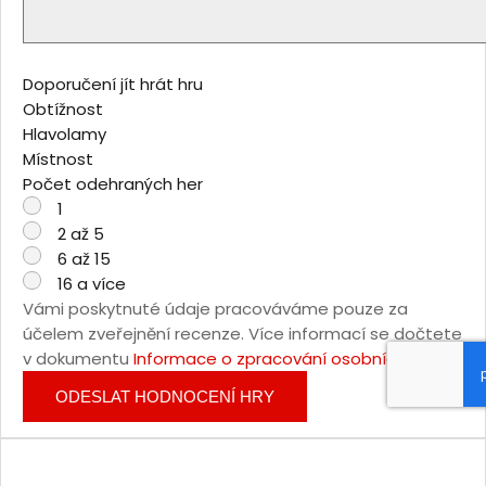
Doporučení jít hrát hru
Obtížnost
Hlavolamy
Místnost
Počet odehraných her
1
2 až 5
6 až 15
16 a více
Vámi poskytnuté údaje pracováváme pouze za
účelem zveřejnění recenze. Více informací se dočtete
v dokumentu
Informace o zpracování osobních údajů
.
ODESLAT HODNOCENÍ HRY