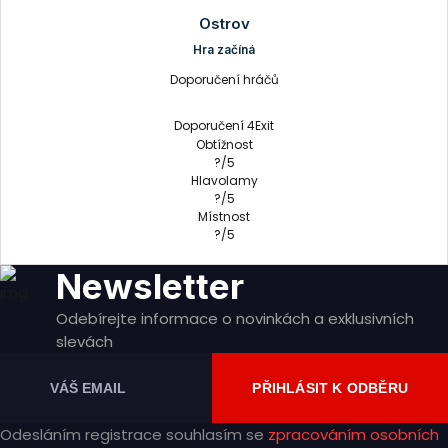
hry
Ostrov
Hra začíná
Doporučení hráčů
Doporučení 4Exit
Obtížnost
?/5
Hlavolamy
?/5
Místnost
?/5
Newsletter
Odebírejte informace o novinkách a exklusivních
slevách
PŘIHLÁSIT K ODBĚRU
Odesláním registrace souhlasím se
zpracováním osobních