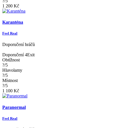
?/5
1 200 Kč
Karanténa
Feel Real
Doporučení hráčů
Doporučení 4Exit
Obtížnost
?/5
Hlavolamy
?/5
Místnost
?/5
1 100 Kč
Paranormal
Feel Real