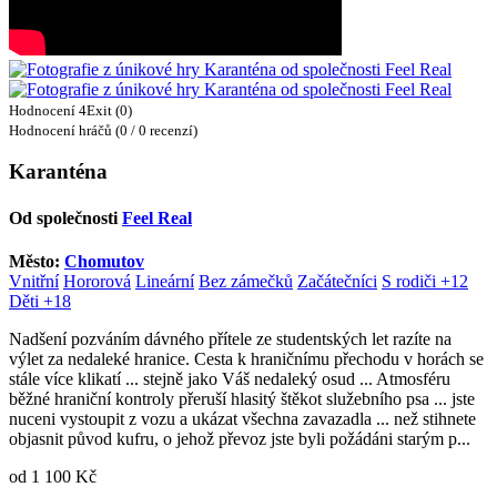
Hodnocení 4Exit (0)
Hodnocení hráčů (0 / 0 recenzí)
Karanténa
Od společnosti
Feel Real
Město:
Chomutov
Vnitřní
Hororová
Lineární
Bez zámečků
Začátečníci
S rodiči +12
Děti +18
Nadšení pozváním dávného přítele ze studentských let razíte na
výlet za nedaleké hranice. Cesta k hraničnímu přechodu v horách se
stále více klikatí ... stejně jako Váš nedaleký osud ... Atmosféru
běžné hraniční kontroly přeruší hlasitý štěkot služebního psa ... jste
nuceni vystoupit z vozu a ukázat všechna zavazadla ... než stihnete
objasnit původ kufru, o jehož převoz jste byli požádáni starým p...
od 1 100 Kč