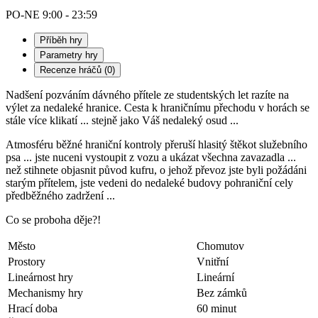
PO-NE
9:00
-
23:59
Příběh hry
Parametry hry
Recenze hráčů (0)
Nadšení pozváním dávného přítele ze studentských let razíte na
výlet za nedaleké hranice. Cesta k hraničnímu přechodu v horách se
stále více klikatí ... stejně jako Váš nedaleký osud ...
Atmosféru běžné hraniční kontroly přeruší hlasitý štěkot služebního
psa ... jste nuceni vystoupit z vozu a ukázat všechna zavazadla ...
než stihnete objasnit původ kufru, o jehož převoz jste byli požádáni
starým přítelem, jste vedeni do nedaleké budovy pohraniční cely
předběžného zadržení ...
Co se proboha děje?!
Město
Chomutov
Prostory
Vnitřní
Lineárnost hry
Lineární
Mechanismy hry
Bez zámků
Hrací doba
60 minut