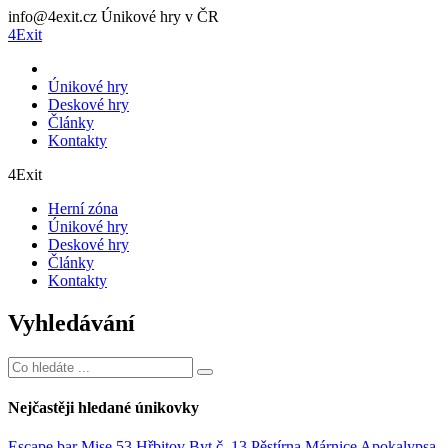
info@4exit.cz
Únikové hry v ČR
4Exit
Únikové hry
Deskové hry
Články
Kontakty
4Exit
Herní zóna
Únikové hry
Deskové hry
Články
Kontakty
Vyhledávání
Nejčastěji hledané únikovky
Escape bar
Mise 53
Hřbitov
Byt č. 13
Pěstírna
Márnice
Apokalypsa