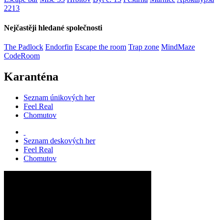
2213
Nejčastěji hledané společnosti
The Padlock
Endorfin
Escape the room
Trap zone
MindMaze
CodeRoom
Karanténa
Seznam únikových her
Feel Real
Chomutov
Seznam deskových her
Feel Real
Chomutov