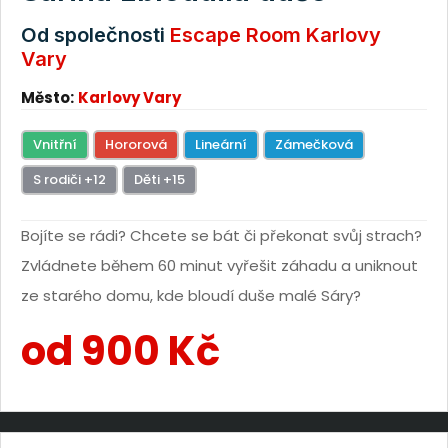
Od společnosti
Escape Room Karlovy
Vary
Město:
Karlovy Vary
Vnitřní
Hororová
Lineární
Zámečková
S rodiči +12
Děti +15
Bojíte se rádi? Chcete se bát či překonat svůj strach?
Zvládnete během 60 minut vyřešit záhadu a uniknout
ze starého domu, kde bloudí duše malé Sáry?
od 900 Kč