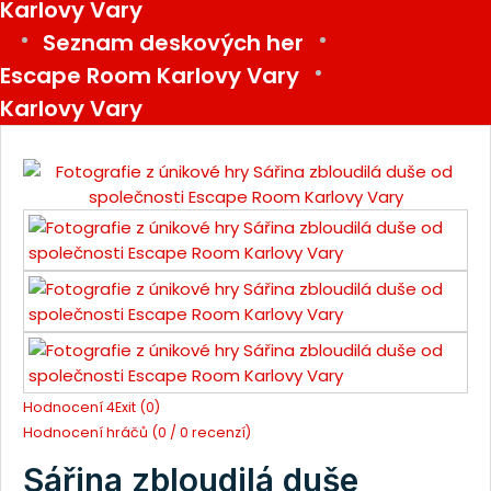
Karlovy Vary
Seznam deskových her
Escape Room Karlovy Vary
Karlovy Vary
Hodnocení 4Exit (0)
Hodnocení hráčů (0 / 0 recenzí)
Sářina zbloudilá duše