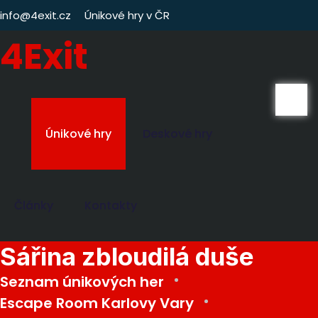
info@4exit.cz
Únikové hry v ČR
4Exit
Únikové hry
Deskové hry
Články
Kontakty
Sářina zbloudilá duše
Seznam únikových her
Escape Room Karlovy Vary