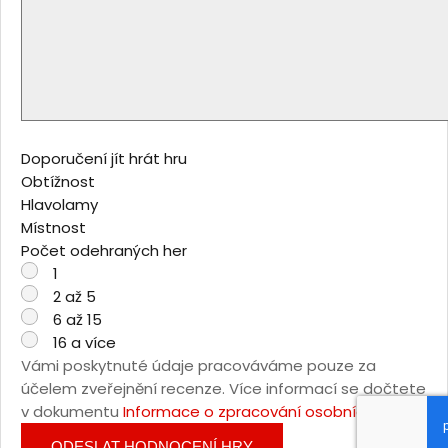
Doporučení jít hrát hru
Obtížnost
Hlavolamy
Místnost
Počet odehraných her
1
2 až 5
6 až 15
16 a více
Vámi poskytnuté údaje pracováváme pouze za
účelem zveřejnění recenze. Více informací se dočtete
v dokumentu
Informace o zpracování osobních údajů
.
ODESLAT HODNOCENÍ HRY