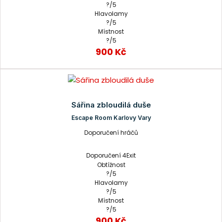
?/5
Hlavolamy
?/5
Místnost
?/5
900 Kč
Sářina zbloudilá duše
Escape Room Karlovy Vary
Doporučení hráčů
Doporučení 4Exit
Obtížnost
?/5
Hlavolamy
?/5
Místnost
?/5
900 Kč