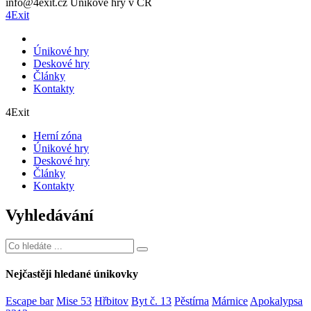
info@4exit.cz
Únikové hry v ČR
4Exit
Únikové hry
Deskové hry
Články
Kontakty
4Exit
Herní zóna
Únikové hry
Deskové hry
Články
Kontakty
Vyhledávání
Nejčastěji hledané únikovky
Escape bar
Mise 53
Hřbitov
Byt č. 13
Pěstírna
Márnice
Apokalypsa