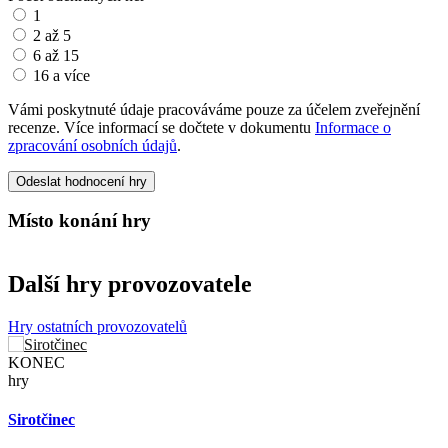
1
2 až 5
6 až 15
16 a více
Vámi poskytnuté údaje pracováváme pouze za účelem zveřejnění
recenze. Více informací se dočtete v dokumentu
Informace o
zpracování osobních údajů
.
Odeslat hodnocení hry
Místo konání hry
Další hry provozovatele
Hry ostatních provozovatelů
KONEC
hry
Sirotčinec