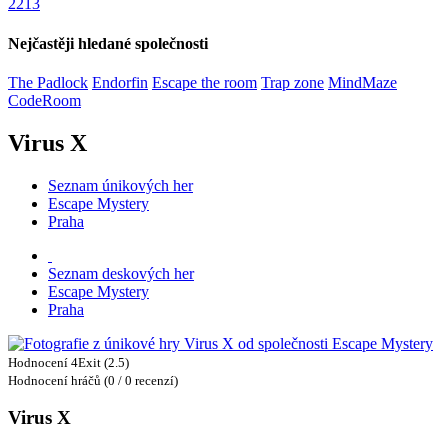
2213
Nejčastěji hledané společnosti
The Padlock
Endorfin
Escape the room
Trap zone
MindMaze
CodeRoom
Virus X
Seznam únikových her
Escape Mystery
Praha
Seznam deskových her
Escape Mystery
Praha
Hodnocení 4Exit (2.5)
Hodnocení hráčů (0 / 0 recenzí)
Virus X