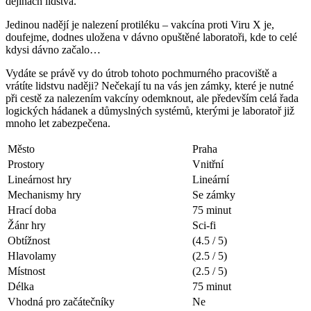
dějinách lidstva.
Jedinou nadějí je nalezení protiléku – vakcína proti Viru X je,
doufejme, dodnes uložena v dávno opuštěné laboratoři, kde to celé
kdysi dávno začalo…
Vydáte se právě vy do útrob tohoto pochmurného pracoviště a
vrátíte lidstvu naději? Nečekají tu na vás jen zámky, které je nutné
při cestě za nalezením vakcíny odemknout, ale především celá řada
logických hádanek a důmyslných systémů, kterými je laboratoř již
mnoho let zabezpečena.
Město
Praha
Prostory
Vnitřní
Lineárnost hry
Lineární
Mechanismy hry
Se zámky
Hrací doba
75 minut
Žánr hry
Sci-fi
Obtížnost
(4.5 / 5)
Hlavolamy
(2.5 / 5)
Místnost
(2.5 / 5)
Délka
75 minut
Vhodná pro začátečníky
Ne