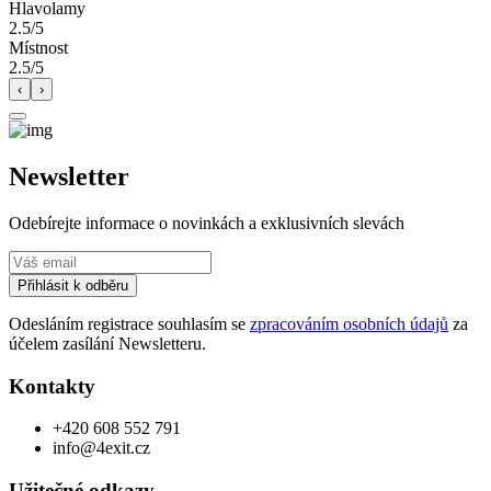
Hlavolamy
2.5/5
Místnost
2.5/5
‹
›
Newsletter
Odebírejte informace o novinkách a exklusivních slevách
Přihlásit k odběru
Odesláním registrace souhlasím se
zpracováním osobních údajů
za
účelem zasílání Newsletteru.
Kontakty
+420 608 552 791
info@4exit.cz
Užitečné odkazy